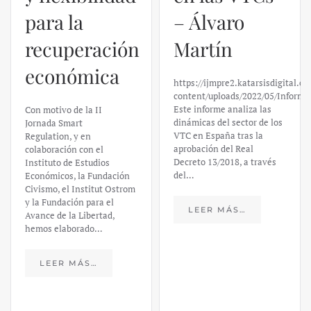
– Álvaro
El caso de
Martín
Silicon
https://ijmpre2.katarsisdigital.com/wp-
Valley Bank:
content/uploads/2022/05/Informe_sobre_las_VTC.pdf
Este informe analiza las
un análisis
dinámicas del sector de los
VTC en España tras la
financiero –
aprobación del Real
Decreto 13/2018, a través
Daniel
del…
Fernández
LEER MÁS…
https://ijmpre2.katarsisdigital.c
content/uploads/2023/03/caso-
silicon-valley-ufm-market-
trends.pdf El último
informe de Market Trends,
elaborado para el Instituto