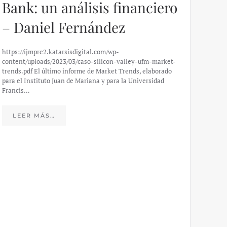
Bank: un análisis financiero
– Daniel Fernández
https://ijmpre2.katarsisdigital.com/wp-
content/uploads/2023/03/caso-silicon-valley-ufm-market-
trends.pdf El último informe de Market Trends, elaborado
para el Instituto Juan de Mariana y para la Universidad
Francis…
Esp
peo
LEER MÁS…
eco
20
El IJM
mide e
Europea
Económ