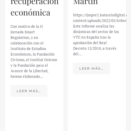
Martín
Silicon
https://ijmpre2.katarsisdigital.com/wp-
Valley Bank:
content/uploads/2022/05/Informe_sobre_las_VTC.pdf
Este informe analiza las
un análisis
dinámicas del sector de los
VTC en España tras la
financiero –
aprobación del Real
Decreto 13/2018, a través
Daniel
del…
Fernández
LEER MÁS…
https://ijmpre2.katarsisdigital.c
content/uploads/2023/03/caso-
silicon-valley-ufm-market-
trends.pdf El último
informe de Market Trends,
elaborado para el Instituto
Juan de Mariana y para la
Universidad Francis…