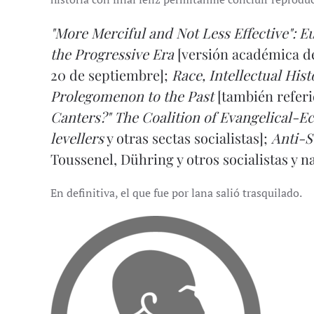
"More Merciful and Not Less Effective": 
the Progressive Era
[versión académica d
20 de septiembre];
Race, Intellectual His
Prolegomenon to the Past
[también referi
Canters?" The Coalition of Evangelical-E
levellers
y otras sectas socialistas];
Anti-S
Toussenel, Dühring y otros socialistas y n
En definitiva, el que fue por lana salió trasquilado.