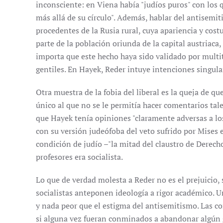
inconsciente: en Viena había "judíos puros" con los 
más allá de su círculo". Además, hablar del antisemit
procedentes de la Rusia rural, cuya apariencia y cos
parte de la población oriunda de la capital austriac
importa que este hecho haya sido validado por multi
gentiles. En Hayek, Reder intuye intenciones singul
Otra muestra de la fobia del liberal es la queja de qu
único al que no se le permitía hacer comentarios tal
que Hayek tenía opiniones "claramente adversas a los
con su versión judeófoba del veto sufrido por Mises e
condición de judío –"la mitad del claustro de Derecho
profesores era socialista.
Lo que de verdad molesta a Reder no es el prejuicio,
socialistas anteponen ideología a rigor académico. U
y nada peor que el estigma del antisemitismo. Las co
si alguna vez fueran conminados a abandonar algún 