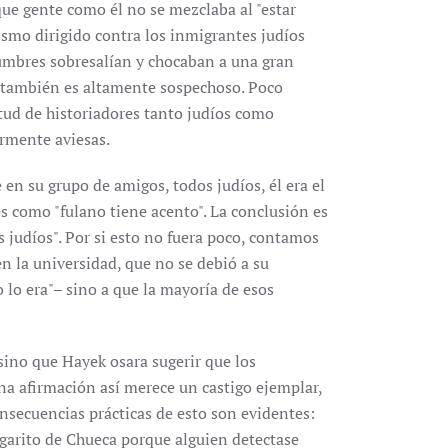
que gente como él no se mezclaba al "estar
ismo dirigido contra los inmigrantes judíos
tumbres sobresalían y chocaban a una gran
a, también es altamente sospechoso. Poco
tud de historiadores tanto judíos como
armente aviesas.
e en su grupo de amigos, todos judíos, él era el
es como "fulano tiene acento". La conclusión es
 judíos". Por si esto no fuera poco, contamos
n la universidad, que no se debió a su
 lo era"– sino a que la mayoría de esos
 sino que Hayek osara sugerir que los
na afirmación así merece un castigo ejemplar,
nsecuencias prácticas de esto son evidentes:
garito de Chueca porque alguien detectase