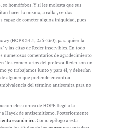
o, so homófobos. Y si les molesta que sus
tan hacer lo mismo, a callar, cerdos
es capaz de cometer alguna iniquidad, pues
mowy (HOPE 34:1, 255-260), para quien la
 y las citas de Reder inservibles. En todo
los numerosos comentarios de agradecimiento
n "los comentarios del profesor Reder son un
mo yo trabajamos junto y para él, y deberían
 de alguien que pretende encontrar
 ambivalencia del término antisemita para no
ribución electrónica de HOPE llegó a la
r a Hayek de antisemitismo. Posteriormente
miento económico
. Como epílogo a esta
iendo los títulos de los
papers
presentados: