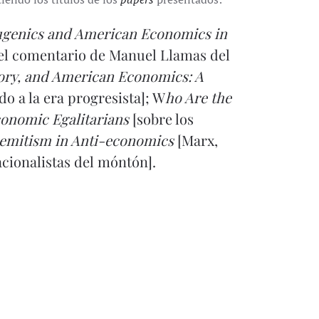
Eugenics and American Economics in
el comentario de
Manuel Llamas
del
tory, and American Economics: A
do a la era progresista]; W
ho Are the
conomic Egalitarians
[sobre los
emitism in Anti-economics
[Marx,
acionalistas del móntón].