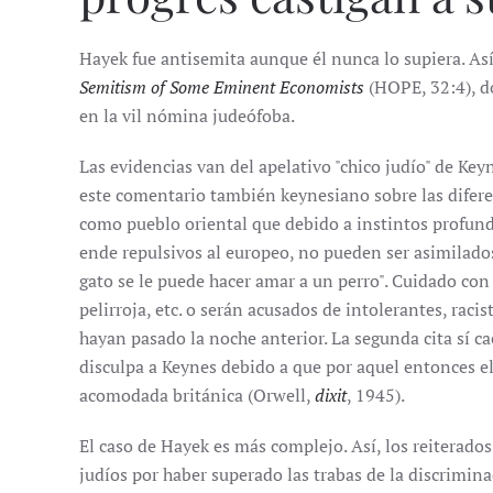
Hayek fue antisemita aunque él nunca lo supiera. As
Semitism of Some Eminent Economists
(HOPE, 32:4), d
en la vil nómina judeófoba.
Las evidencias van del apelativo "chico judío" de Ke
este comentario también keynesiano sobre las diferen
como pueblo oriental que debido a instintos profun
ende repulsivos al europeo, no pueden ser asimilados
gato se le puede hacer amar a un perro". Cuidado con
pelirroja, etc. o serán acusados de intolerantes, raci
hayan pasado la noche anterior. La segunda cita sí 
disculpa a Keynes debido a que por aquel entonces e
acomodada británica (Orwell,
dixit
, 1945).
El caso de Hayek es más complejo. Así, los reiterados 
judíos por haber superado las trabas de la discrimi