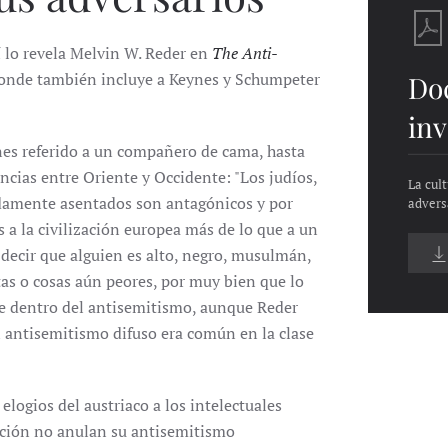
í lo revela Melvin W. Reder en
The Anti-
onde también incluye a Keynes y Schumpeter
Do
inv
ynes referido a un compañero de cama, hasta
cias entre Oriente y Occidente: "Los judíos,
La cult
damente asentados son antagónicos y por
advers
 a la civilización europea más de lo que a un
 decir que alguien es alto, negro, musulmán,
stas o cosas aún peores, por muy bien que lo
cae dentro del antisemitismo, aunque Reder
l antisemitismo difuso era común en la clase
elogios del austriaco a los intelectuales
nación no anulan su antisemitismo