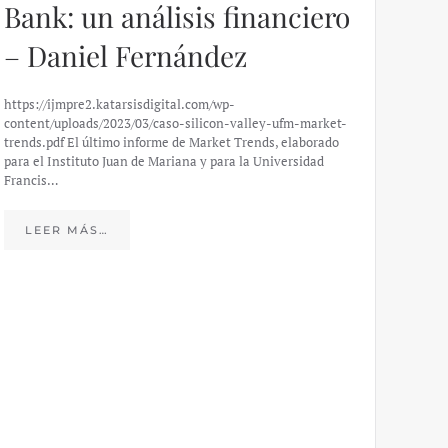
Bank: un análisis financiero
– Daniel Fernández
https://ijmpre2.katarsisdigital.com/wp-
content/uploads/2023/03/caso-silicon-valley-ufm-market-
trends.pdf El último informe de Market Trends, elaborado
para el Instituto Juan de Mariana y para la Universidad
Francis…
Esp
peo
LEER MÁS…
eco
20
El IJM
mide e
Europea
Económ