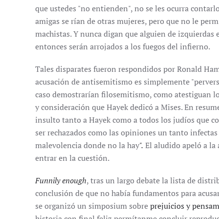
que ustedes "no entienden", no se les ocurra contarl
amigas se rían de otras mujeres, pero que no le permi
machistas. Y nunca digan que alguien de izquierdas 
entonces serán arrojados a los fuegos del infierno.
Tales disparates fueron respondidos por Ronald Ha
acusación de antisemitismo es simplemente "perversa"
caso demostrarían filosemitismo, como atestiguan 
y consideración que Hayek dedicó a Mises. En resume
insulto tanto a Hayek como a todos los judíos que co
ser rechazados como las opiniones un tanto infectas
malevolencia donde no la hay
".
El aludido apeló a la
entrar en la cuestión.
Funnily enough
, tras un largo debate la lista de dist
conclusión de que no había fundamentos para acusa
se organizó un simposium sobre
prejuicios y pensa
historia con final feliz permítanme concluir reproduc