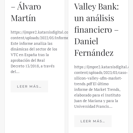
– Álvaro
Valley Bank:
Martín
un análisis
financiero –
https://ijmpre2.katarsisdigital.com/wp-
content/uploads/2022/05/Informe_sobre_las_VTC.pdf
Daniel
Este informe analiza las
dinámicas del sector de los
Fernández
VTC en España tras la
aprobación del Real
Decreto 13/2018, a través
https://ijmpre2.katarsisdigital.c
del…
content/uploads/2023/03/caso-
silicon-valley-ufm-market-
trends.pdf El último
LEER MÁS…
informe de Market Trends,
elaborado para el Instituto
Juan de Mariana y para la
Universidad Francis…
LEER MÁS…