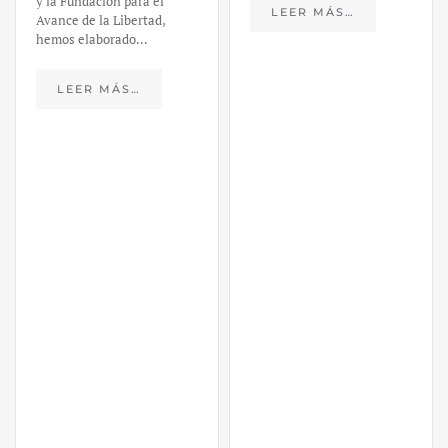
LEER MÁS…
https://ijmpre2.katarsisdigital.c
content/uploads/2023/03/caso-
silicon-valley-ufm-market-
trends.pdf El último
informe de Market Trends,
elaborado para el Instituto
Juan de Mariana y para la
Universidad Francis…
LEER MÁS…