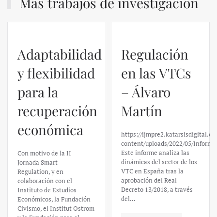
Más trabajos de investigación
Regulación
en las VTCs
– Álvaro
El caso de
Martín
Silicon
https://ijmpre2.katarsisdigital.com/wp-
Valley Bank:
content/uploads/2022/05/Informe_sobre_las_VTC.pdf
Este informe analiza las
un análisis
dinámicas del sector de los
VTC en España tras la
financiero –
aprobación del Real
Decreto 13/2018, a través
Daniel
del…
Fernández