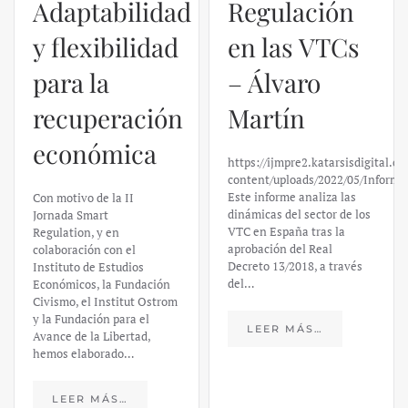
Regulación
en las VTCs
– Álvaro
El caso de
Martín
Silicon
https://ijmpre2.katarsisdigital.com/wp-
Valley Bank:
content/uploads/2022/05/Informe_sobre_las_VTC.pdf
Este informe analiza las
un análisis
dinámicas del sector de los
VTC en España tras la
financiero –
aprobación del Real
Decreto 13/2018, a través
Daniel
del…
Fernández
LEER MÁS…
https://ijmpre2.katarsisdigital.c
content/uploads/2023/03/caso-
silicon-valley-ufm-market-