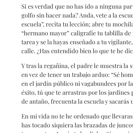
Si es verdad que no has ido a ninguna pa
golfo sin hacer nada? Anda, vete a la escue
escuela”, recita tu lección; abre tu mochila
“hermano mayor” caligrafíe tu tablilla d
tarea y se la hayas enseñado a tu vigilante
calle. ¿Has entendido bien lo que te he dich
Y tras la regañina, el padre le muestra la
en vez de tener un trabajo arduo: “Sé ho
en el jardín público ni vagabundees por las
éxito, tú que te arrastras por los jardine
de antaño, frecuenta la escuela y sacarás
En mi vida no te he ordenado que llevaras 
has tocado siquiera las brazadas de junco