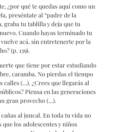
rte, ¿por qué te quedas aquí como un
la, preséntate al “padre de la
, graba tu tablilla y deja que tu
e nuevo. Cuando hayas terminado tu
, vuelve acá, sin entretenerte por la
o? (p. 139).
 suerte que tiene por estar estudiando
mbre, caramba. No pierdas el tiempo
 calles (…). ¿Crees que llegarás al
s públicos? Piensa en las generaciones
 un gran provecho (…).
cañas al juncal. En toda tu vida no
s que los adolescentes y niños