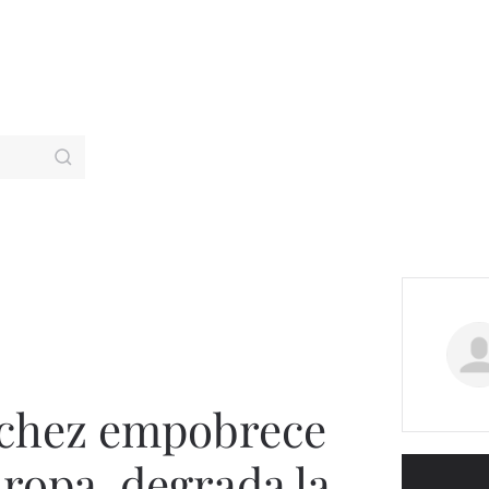
nchez empobrece
uropa, degrada la