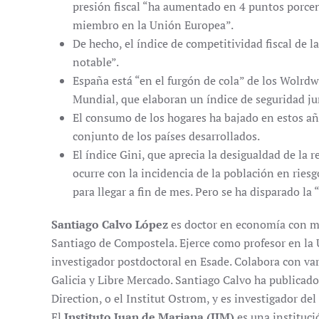
presión fiscal “ha aumentado en 4 puntos porcen
miembro en la Unión Europea”.
De hecho, el índice de competitividad fiscal de
notable”.
España está “en el furgón de cola” de los Wolrd
Mundial, que elaboran un índice de seguridad jur
El consumo de los hogares ha bajado en estos año
conjunto de los países desarrollados.
El índice Gini, que aprecia la desigualdad de la
ocurre con la incidencia de la población en riesg
para llegar a fin de mes. Pero se ha disparado la
Santiago Calvo López
es doctor en economía con me
Santiago de Compostela. Ejerce como profesor en la 
investigador postdoctoral en Esade. Colabora con v
Galicia y Libre Mercado. Santiago Calvo ha publicad
Direction, o el Institut Ostrom, y es investigador del
El
Instituto Juan de Mariana (IJM)
es una instituci