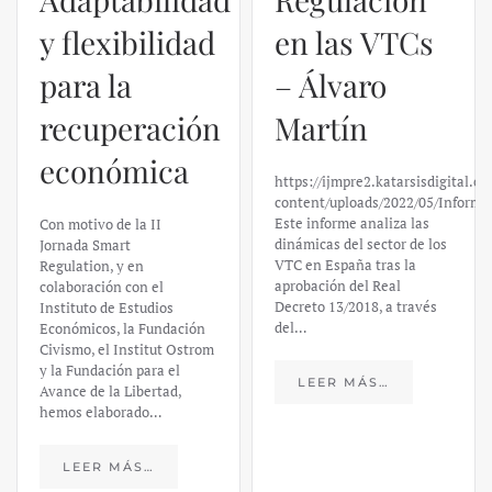
y flexibilidad
en las VTCs
para la
– Álvaro
recuperación
Martín
económica
https://ijmpre2.katarsisdigital.c
content/uploads/2022/05/Informe
Este informe analiza las
Con motivo de la II
dinámicas del sector de los
Jornada Smart
VTC en España tras la
Regulation, y en
aprobación del Real
colaboración con el
Decreto 13/2018, a través
Instituto de Estudios
del…
Económicos, la Fundación
Civismo, el Institut Ostrom
y la Fundación para el
LEER MÁS…
Avance de la Libertad,
hemos elaborado…
LEER MÁS…