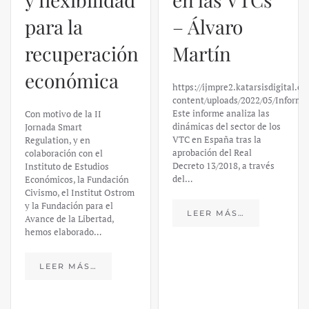
– Álvaro
El caso de
Martín
Silicon
https://ijmpre2.katarsisdigital.com/wp-
Valley Bank:
content/uploads/2022/05/Informe_sobre_las_VTC.pdf
Este informe analiza las
un análisis
dinámicas del sector de los
VTC en España tras la
financiero –
aprobación del Real
Decreto 13/2018, a través
Daniel
del…
Fernández
LEER MÁS…
https://ijmpre2.katarsisdigital.c
content/uploads/2023/03/caso-
silicon-valley-ufm-market-
trends.pdf El último
informe de Market Trends,
elaborado para el Instituto