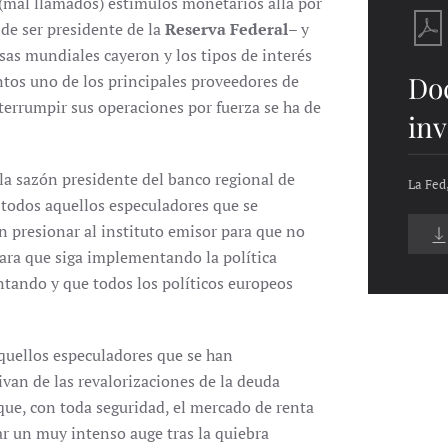
 (mal llamados) estímulos monetarios allá por
 de ser presidente de la
Reserva Federal
– y
sas mundiales cayeron y los tipos de interés
Do
ntos uno de los principales proveedores de
nterrumpir sus operaciones por fuerza se ha de
inv
 la sazón presidente del banco regional de
La Fed
r a todos aquellos especuladores que se
n presionar al instituto emisor para que no
para que siga implementando la política
tando y que todos los políticos europeos
aquellos especuladores que se han
rivan de las revalorizaciones de la deuda
que, con toda seguridad, el mercado de renta
r un muy intenso auge tras la quiebra