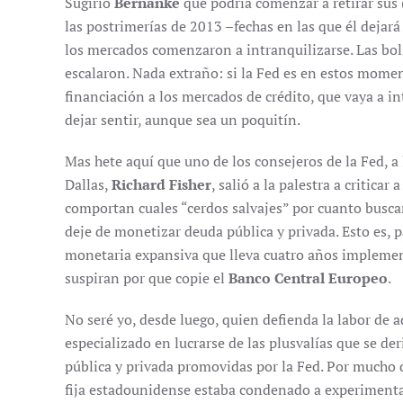
Sugirió
Bernanke
que podría comenzar a retirar sus
las postrimerías de 2013 –fechas en las que él dejará
los mercados comenzaron a intranquilizarse. Las bol
escalaron. Nada extraño: si la Fed es en estos mome
financiación a los mercados de crédito, que vaya a i
dejar sentir, aunque sea un poquitín.
Mas hete aquí que uno de los consejeros de la Fed, a
Dallas,
Richard Fisher
, salió a la palestra a critica
comportan cuales “cerdos salvajes” por cuanto busca
deje de monetizar deuda pública y privada. Esto es, 
monetaria expansiva que lleva cuatro años implemen
suspiran por que copie el
Banco Central Europeo
.
No seré yo, desde luego, quien defienda la labor de 
especializado en lucrarse de las plusvalías que se de
pública y privada promovidas por la Fed. Por mucho 
fija estadounidense estaba condenado a experimenta