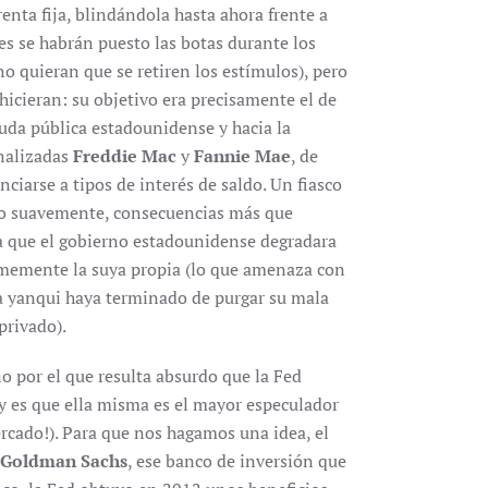
enta fija, blindándola hasta ahora frente a
es se habrán puesto las botas durante los
o quieran que se retiren los estímulos), pero
hicieran: su objetivo era precisamente el de
euda pública estadounidense y hacia la
onalizadas
Freddie Mac
y
Fannie Mae
, de
ciarse a tipos de interés de saldo. Un fiasco
slo suavemente, consecuencias más que
 a que el gobierno estadounidense degradara
rmemente la suya propia (lo que amenaza con
a yanqui haya terminado de purgar su mala
privado).
o por el que resulta absurdo que la Fed
: y es que ella misma es el mayor especulador
cado!). Para que nos hagamos una idea, el
Goldman Sachs
, ese banco de inversión que