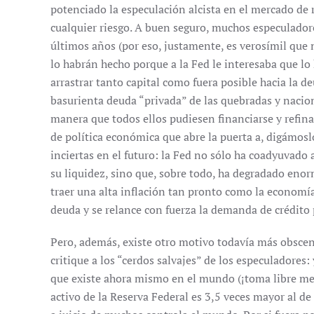
potenciado la especulación alcista en el mercado de r
cualquier riesgo. A buen seguro, muchos especulador
últimos años (por eso, justamente, es verosímil que n
lo habrán hecho porque a la Fed le interesaba que lo 
arrastrar tanto capital como fuera posible hacia la d
basurienta deuda “privada” de las quebradas y naci
manera que todos ellos pudiesen financiarse y refinan
de política económica que abre la puerta a, digámo
inciertas en el futuro: la Fed no sólo ha coadyuvado
su liquidez, sino que, sobre todo, ha degradado eno
traer una alta inflación tan pronto como la economí
deuda y se relance con fuerza la demanda de crédito 
Pero, además, existe otro motivo todavía más obscen
critique a los “cerdos salvajes” de los especuladores
que existe ahora mismo en el mundo (¡toma libre mer
activo de la Reserva Federal es 3,5 veces mayor al de