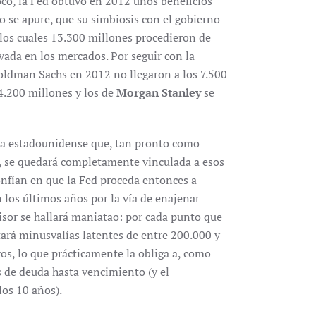
oco, la Fed obtuvo en 2012 unos beneficios
o se apure, que su simbiosis con el gobierno
 los cuales 13.300 millones procedieron de
vada en los mercados. Por seguir con la
oldman Sachs en 2012 no llegaron a los 7.500
4.200 millones y los de
Morgan Stanley
se
fija estadounidense que, tan pronto como
o, se quedará completamente vinculada a esos
nfían en que la Fed proceda entonces a
 los últimos años por la vía de enajenar
misor se hallará maniatao: por cada punto que
tará minusvalías latentes de entre 200.000 y
vos, lo que prácticamente la obliga a, como
 de deuda hasta vencimiento (y el
los 10 años).