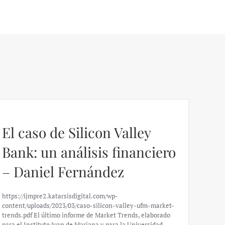
El caso de Silicon Valley
Bank: un análisis financiero
– Daniel Fernández
https://ijmpre2.katarsisdigital.com/wp-
content/uploads/2023/03/caso-silicon-valley-ufm-market-
trends.pdf El último informe de Market Trends, elaborado
para el Instituto Juan de Mariana y para la Universidad