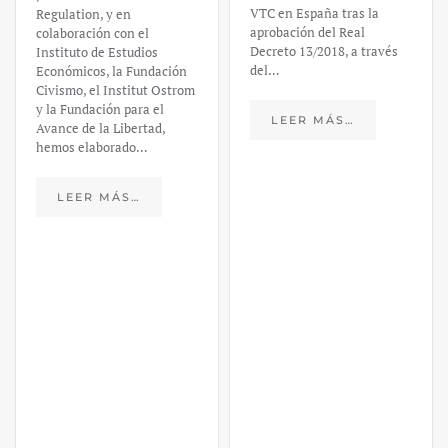
VTC en España tras la
financiero –
aprobación del Real
Decreto 13/2018, a través
Daniel
del…
Fernández
LEER MÁS…
https://ijmpre2.katarsisdigital.c
content/uploads/2023/03/caso-
silicon-valley-ufm-market-
trends.pdf El último
informe de Market Trends,
elaborado para el Instituto
Juan de Mariana y para la
Universidad Francis…
LEER MÁS…