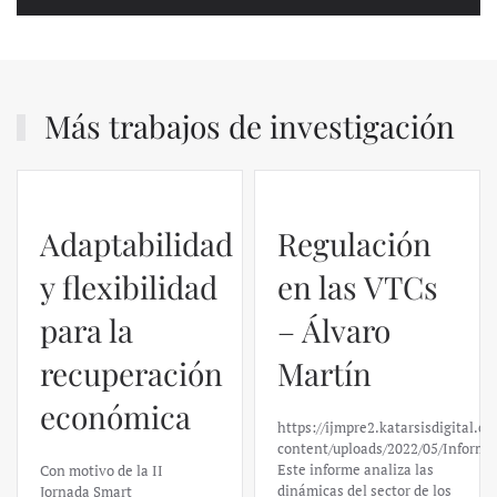
Más trabajos de investigación
Regulación
en las VTCs
– Álvaro
El caso de
Martín
Silicon
https://ijmpre2.katarsisdigital.com/wp-
Valley Bank:
content/uploads/2022/05/Informe_sobre_las_VTC.pdf
Este informe analiza las
un análisis
dinámicas del sector de los