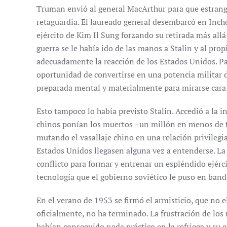
Truman envió al general MacArthur para que estrang
retaguardia. El laureado general desembarcó en Inch
ejército de Kim Il Sung forzando su retirada más allá 
guerra se le había ido de las manos a Stalin y al pr
adecuadamente la reacción de los Estados Unidos. P
oportunidad de convertirse en una potencia militar 
preparada mental y materialmente para mirarse cara 
Esto tampoco lo había previsto Stalin. Accedió a la i
chinos ponían los muertos –un millón en menos de tre
mutando el vasallaje chino en una relación privileg
Estados Unidos llegasen alguna vez a entenderse. La 
conflicto para formar y entrenar un espléndido ejérci
tecnología que el gobierno soviético le puso en bande
En el verano de 1953 se firmó el armisticio, que no e
oficialmente, no ha terminado. La frustración de lo
habían conseguido nada práctico en la refriega y su 