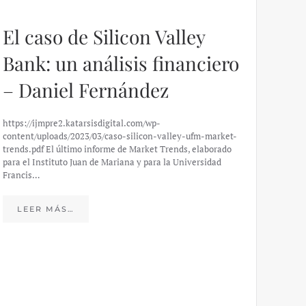
El caso de Silicon Valley
Bank: un análisis financiero
– Daniel Fernández
https://ijmpre2.katarsisdigital.com/wp-
content/uploads/2023/03/caso-silicon-valley-ufm-market-
trends.pdf El último informe de Market Trends, elaborado
para el Instituto Juan de Mariana y para la Universidad
Francis…
Esp
peo
LEER MÁS…
eco
20
El IJM