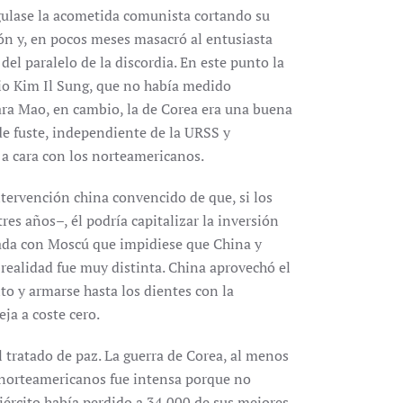
ulase la acometida comunista cortando su
ón y, en pocos meses masacró al entusiasta
del paralelo de la discordia. En este punto la
opio Kim Il Sung, que no había medido
ara Mao, en cambio, la de Corea era una buena
de fuste, independiente de la URSS y
a cara con los norteamericanos.
ntervención china convencido de que, si los
s años–, él podría capitalizar la inversión
iada con Moscú que impidiese que China y
realidad fue muy distinta. China aprovechó el
to y armarse hasta los dientes con la
ja a coste cero.
l tratado de paz. La guerra de Corea, al menos
s norteamericanos fue intensa porque no
ejército había perdido a 34.000 de sus mejores