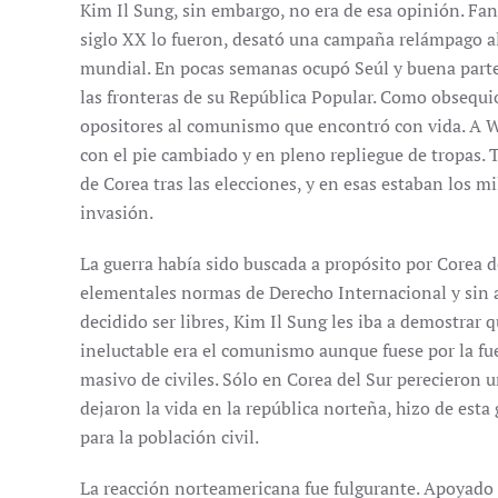
Kim Il Sung, sin embargo, no era de esa opinión. Fa
siglo XX lo fueron, desató una campaña relámpago al 
mundial. En pocas semanas ocupó Seúl y buena part
las fronteras de su República Popular. Como obsequio 
opositores al comunismo que encontró con vida. A Wa
con el pie cambiado y en pleno repliegue de tropas
de Corea tras las elecciones, y en esas estaban los 
invasión.
La guerra había sido buscada a propósito por Corea 
elementales normas de Derecho Internacional y sin 
decidido ser libres, Kim Il Sung les iba a demostrar q
ineluctable era el comunismo aunque fuese por la fue
masivo de civiles. Sólo en Corea del Sur perecieron u
dejaron la vida en la república norteña, hizo de esta 
para la población civil.
La reacción norteamericana fue fulgurante. Apoyado 