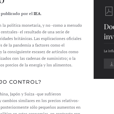
e publicado por el
IEA
.
Do
en la política monetaria, y no -como a menudo
centrales- el resultado de una serie de
inv
idades británicas. Las explicaciones oficiales
és de la pandemia a factores como el
La inf
y la consiguiente escasez de artículos como
izados con las cadenas de suministro; o la
s precios de la energía y los alimentos.
JO CONTROL?
China, Japón y Suiza -que sufrieron
 cambios similares en los precios relativos-
do posteriormente sólo pequeños aumentos en
 política en estas economías, en contraste con