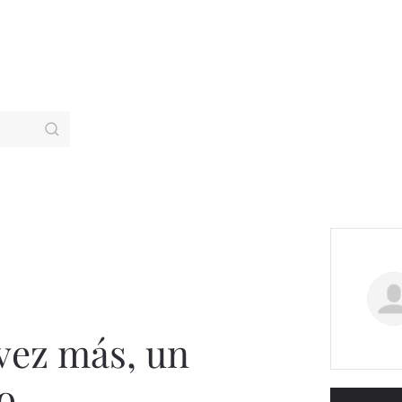
 vez más, un
o