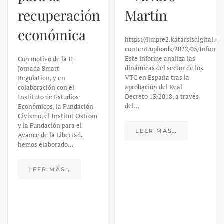
El caso de
Martín
Silicon
https://ijmpre2.katarsisdigital.com/wp-
Valley Bank:
content/uploads/2022/05/Informe_sobre_las_VTC.pdf
Este informe analiza las
un análisis
dinámicas del sector de los
VTC en España tras la
financiero –
aprobación del Real
Decreto 13/2018, a través
Daniel
del…
Fernández
LEER MÁS…
https://ijmpre2.katarsisdigital.c
content/uploads/2023/03/caso-
silicon-valley-ufm-market-
trends.pdf El último
informe de Market Trends,
elaborado para el Instituto
Juan de Mariana y para la
Universidad Francis…