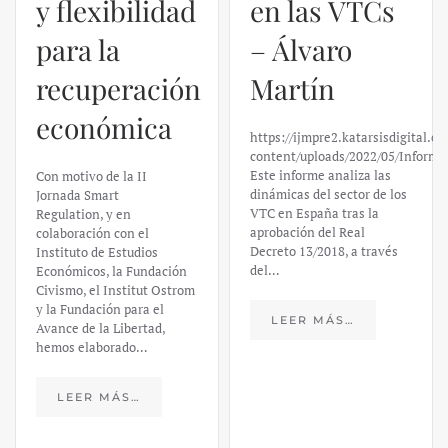
y flexibilidad
en las VTCs
para la
– Álvaro
recuperación
Martín
económica
https://ijmpre2.katarsisdigital.c
content/uploads/2022/05/Informe
Este informe analiza las
Con motivo de la II
dinámicas del sector de los
Jornada Smart
VTC en España tras la
Regulation, y en
aprobación del Real
colaboración con el
Decreto 13/2018, a través
Instituto de Estudios
del…
Económicos, la Fundación
Civismo, el Institut Ostrom
y la Fundación para el
LEER MÁS…
Avance de la Libertad,
hemos elaborado…
LEER MÁS…