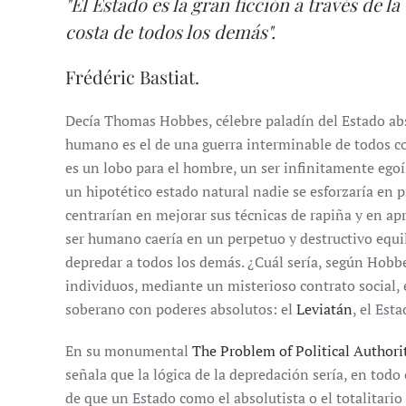
"El Estado es la gran ficci
ó
n a trav
é
s de la
costa de todos los dem
á
s".
Frédéric Bastiat.
Decía Thomas Hobbes, célebre paladín del Estado abso
humano es el de una guerra interminable de todos con
es un lobo para el hombre, un ser infinitamente ego
un hipotético estado natural nadie se esforzaría en p
centrarían en mejorar sus técnicas de rapiña y en apr
ser humano caería en un perpetuo y destructivo equil
depredar a todos los demás. ¿Cuál sería, según Hobbe
individuos, mediante un misterioso contrato social,
soberano con poderes absolutos: el
Leviatán
, el Est
En su monumental
The Problem of Political Authori
señala que la lógica de la depredación sería, en todo 
de que un Estado como el absolutista o el totalitar