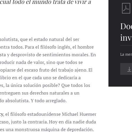
 cual todo el mundo trata de vivir a
Do
inv
lutista, que el estado natural del ser
tra todos. Para el filósofo inglés, el hombre
ísta y desprovisto de sentimientos morales. En
La men
roducir nada de valor, sino que todos se
opiarse del escaso fruto del trabajo ajeno. El
ibrio en el que cada uno se dedicaría a
s, la única solución posible? Que todos los
 entreguen sus derechos naturales a un
ado absolutista. Y todo arreglado.
ty
, el filósofo estadounidense Michael Huemer
caso, justo la contraria. Hoy en día nadie duda
io es una monstruosa máquina de depredación.