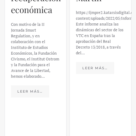
Silicon
https://ijmpre2.katarsisdigital.com/wp-
Valley Bank:
content/uploads/2022/05/Informe_sobre_las_VTC.pdf
Este informe analiza las
un análisis
dinámicas del sector de los
VTC en España tras la
financiero –
aprobación del Real
Decreto 13/2018, a través
Daniel
del…
Fernández
LEER MÁS…
https://ijmpre2.katarsisdigital.c
content/uploads/2023/03/caso-
silicon-valley-ufm-market-
trends.pdf El último
informe de Market Trends,
elaborado para el Instituto
Juan de Mariana y para la
Universidad Francis…
LEER MÁS…