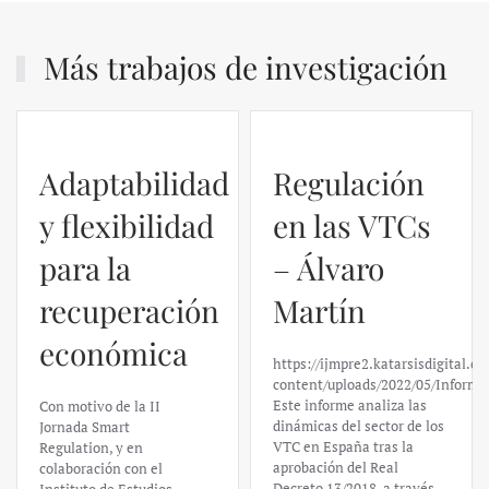
Más trabajos de investigación
Regulación
en las VTCs
– Álvaro
El caso de
Martín
Silicon
https://ijmpre2.katarsisdigital.com/wp-
Valley Bank:
content/uploads/2022/05/Informe_sobre_las_VTC.pdf
Este informe analiza las
un análisis
dinámicas del sector de los
VTC en España tras la
financiero –
aprobación del Real
Decreto 13/2018, a través