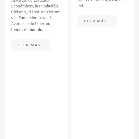
Daniel
del…
Fernández
LEER MÁS…
https://ijmpre2.katarsisdigital.c
content/uploads/2023/03/caso-
silicon-valley-ufm-market-
trends.pdf El último
informe de Market Trends,
elaborado para el Instituto
Juan de Mariana y para la
Universidad Francis…
LEER MÁS…