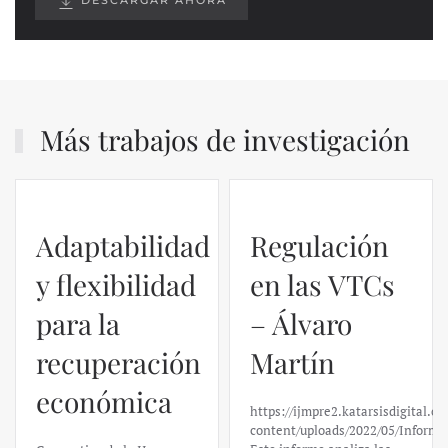
DESCARGAR AHORA
Más trabajos de investigación
Adaptabilidad
Regulación
y flexibilidad
en las VTCs
para la
– Álvaro
recuperación
Martín
económica
https://ijmpre2.katarsisdigital.c
content/uploads/2022/05/Informe