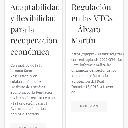
Adaptabilidad
Regulación
y flexibilidad
en las VTCs
para la
– Álvaro
recuperación
Martín
económica
https://ijmpre2.katarsisdigital.c
content/uploads/2022/05/Informe
Este informe analiza las
Con motivo de la II
dinámicas del sector de los
Jornada Smart
VTC en España tras la
Regulation, y en
aprobación del Real
colaboración con el
Decreto 13/2018, a través
Instituto de Estudios
del…
Económicos, la Fundación
Civismo, el Institut Ostrom
y la Fundación para el
LEER MÁS…
Avance de la Libertad,
hemos elaborado…