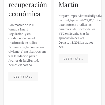
El caso de
Martín
Silicon
https://ijmpre2.katarsisdigital.com/wp-
Valley Bank:
content/uploads/2022/05/Informe_sobre_las_VTC.pdf
Este informe analiza las
un análisis
dinámicas del sector de los
VTC en España tras la
financiero –
aprobación del Real
Decreto 13/2018, a través
Daniel
del…
Fernández
LEER MÁS…
https://ijmpre2.katarsisdigital.c
content/uploads/2023/03/caso-
silicon-valley-ufm-market-
trends.pdf El último
informe de Market Trends,
elaborado para el Instituto
Juan de Mariana y para la
Universidad Francis…