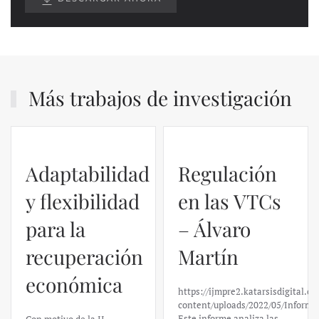
Más trabajos de investigación
Regulación
en las VTCs
– Álvaro
El caso de
Martín
Silicon
https://ijmpre2.katarsisdigital.com/wp-
Valley Bank:
content/uploads/2022/05/Informe_sobre_las_VTC.pdf
Este informe analiza las