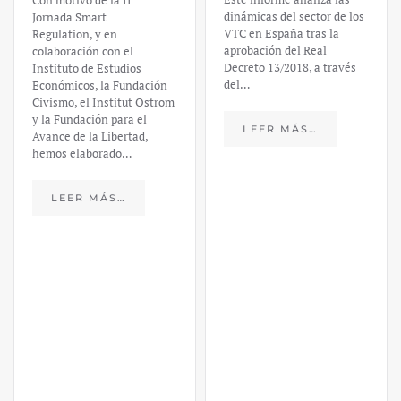
un análisis
dinámicas del sector de los
VTC en España tras la
financiero –
aprobación del Real
Decreto 13/2018, a través
Daniel
del…
Fernández
LEER MÁS…
https://ijmpre2.katarsisdigital.c
content/uploads/2023/03/caso-
silicon-valley-ufm-market-
trends.pdf El último
informe de Market Trends,
elaborado para el Instituto
Juan de Mariana y para la
Universidad Francis…
LEER MÁS…