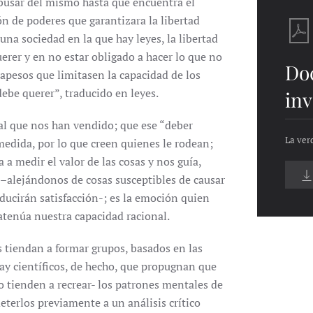
busar del mismo hasta que encuentra el
n de poderes que garantizara la libertad
una sociedad en la que hay leyes, la libertad
erer y en no estar obligado a hacer lo que no
Do
rapesos que limitasen la capacidad de los
ebe querer”, traducido en leyes.
inv
al que nos han vendido; que ese “deber
La ver
edida, por lo que creen quienes le rodean;
 a medir el valor de las cosas y nos guía,
–alejándonos de cosas susceptibles de causar
ucirán satisfacción-; es la emoción quien
 atenúa nuestra capacidad racional.
 tiendan a formar grupos, basados en las
Hay científicos, de hecho, que propugnan que
 tienden a recrear- los patrones mentales de
terlos previamente a un análisis crítico