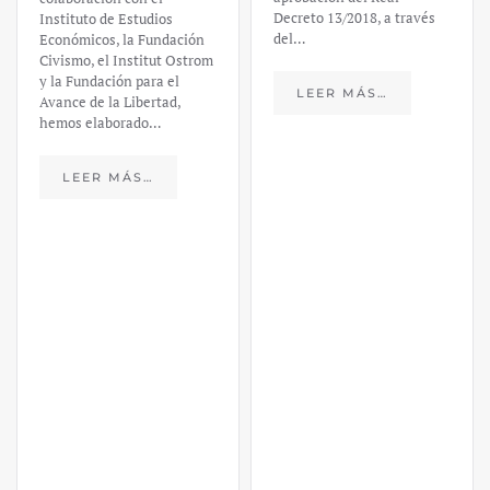
Decreto 13/2018, a través
Daniel
del…
Fernández
LEER MÁS…
https://ijmpre2.katarsisdigital.c
content/uploads/2023/03/caso-
silicon-valley-ufm-market-
trends.pdf El último
informe de Market Trends,
elaborado para el Instituto
Juan de Mariana y para la
Universidad Francis…
LEER MÁS…