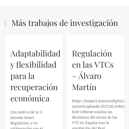
Más trabajos de investigación
Regulación
en las VTCs
– Álvaro
El caso de
Martín
Silicon
https://ijmpre2.katarsisdigital.com/wp-
Valley Bank:
content/uploads/2022/05/Informe_sobre_las_VTC.pdf
Este informe analiza las
un análisis
dinámicas del sector de los
VTC en España tras la
financiero –
aprobación del Real