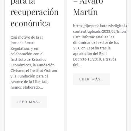
para la
– Álvaro
recuperación
Martín
económica
https://ijmpre2.katarsisdigital.c
content/uploads/2022/05/Informe
Este informe analiza las
Con motivo de la II
dinámicas del sector de los
Jornada Smart
VTC en España tras la
Regulation, y en
aprobación del Real
colaboración con el
Decreto 13/2018, a través
Instituto de Estudios
del…
Económicos, la Fundación
Civismo, el Institut Ostrom
y la Fundación para el
LEER MÁS…
Avance de la Libertad,
hemos elaborado…
LEER MÁS…