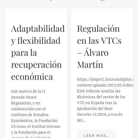
Adaptabilidad
Regulación
y flexibilidad
en las VTCs
para la
– Álvaro
recuperación
Martín
económica
https://ijmpre2.katarsisdigital.c
content/uploads/2022/05/Informe
Este informe analiza las
Con motivo de la II
dinámicas del sector de los
Jornada Smart
VTC en España tras la
Regulation, y en
aprobación del Real
colaboración con el
Decreto 13/2018, a través
Instituto de Estudios
del…
Económicos, la Fundación
Civismo, el Institut Ostrom
y la Fundación para el
LEER MÁS…