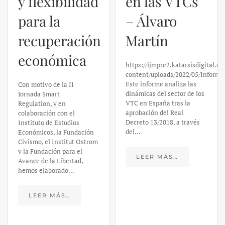
y flexibilidad
en las VTCs
para la
– Álvaro
recuperación
Martín
económica
https://ijmpre2.katarsisdigital.c
content/uploads/2022/05/Informe
Este informe analiza las
Con motivo de la II
dinámicas del sector de los
Jornada Smart
VTC en España tras la
Regulation, y en
aprobación del Real
colaboración con el
Decreto 13/2018, a través
Instituto de Estudios
del…
Económicos, la Fundación
Civismo, el Institut Ostrom
y la Fundación para el
LEER MÁS…
Avance de la Libertad,
hemos elaborado…
LEER MÁS…