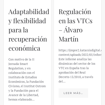
Regulación
en las VTCs
– Álvaro
El caso de
Martín
Silicon
https://ijmpre2.katarsisdigital.com/wp-
Valley Bank:
content/uploads/2022/05/Informe_sobre_las_VTC.pdf
Este informe analiza las
un análisis
dinámicas del sector de los
VTC en España tras la
financiero –
aprobación del Real
Decreto 13/2018, a través
Daniel
del…
Fernández
LEER MÁS…
https://ijmpre2.katarsisdigital.c