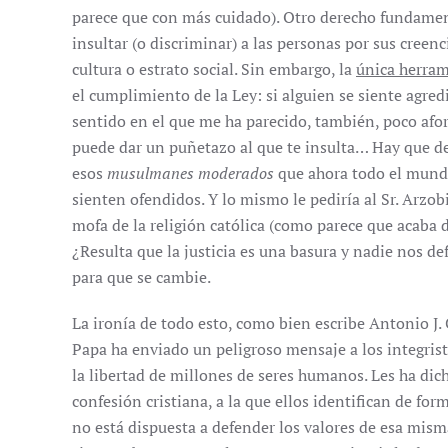
parece que con más cuidado). Otro derecho fundamenta
insultar (o discriminar) a las personas por sus creen
cultura o estrato social. Sin embargo, la
única herra
el cumplimiento de la Ley: si alguien se siente agredi
sentido en el que me ha parecido, también, poco afor
puede dar un puñetazo al que te insulta… Hay que den
esos
musulmanes moderados
que ahora todo el mundo
sienten ofendidos. Y lo mismo le pediría al Sr. Arzobi
mofa de la religión católica (como parece que acaba de
¿Resulta que la justicia es una basura y nadie nos de
para que se cambie.
La ironía de todo esto, como bien escribe Antonio J. 
Papa ha enviado un peligroso mensaje a los integrist
la libertad de millones de seres humanos. Les ha dic
confesión cristiana, a la que ellos identifican de fo
no está dispuesta a defender los valores de esa misma