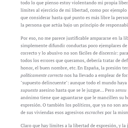
todo lo que pienso estoy violentando mi propia liber
límites al ejercicio de mi libertad, como por ejempl
que considerar hasta qué punto es más libre la perso
la persona que actúa bajo un principio de responsab
Por eso, no me parece justificable ampararse en la li
simplemente difundir conductas poco ejemplares de ot
correcto y lo abusivo no son fáciles de discernir: pa
todos los errores que queramos, debería tratar de def
honor, el buen nombre, etc. En España, la presión te
políticamente correcto
nos ha llevado a emplear de fo
"supuesto delincuente": aunque todo el mundo haya 
supuesto
asesino hasta que se le juzgue… Pero
sensu 
anónimo tiene que aguantarse que le mancillen su ho
expresión. O también los políticos, que ya no son a
de sus viviendas esos agresivos
escraches
por la mism
Claro que hay límites a la libertad de expresión, y la 