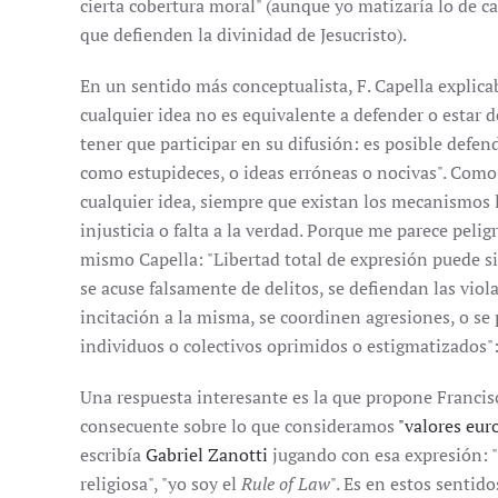
cierta cobertura moral" (aunque yo matizaría lo de c
que defienden la divinidad de Jesucristo).
En un sentido más conceptualista, F. Capella explica
cualquier idea no es equivalente a defender o estar 
tener que participar en su difusión: es posible defend
como estupideces, o ideas erróneas o nocivas". Como l
cualquier idea, siempre que existan los mecanismos l
injusticia o falta a la verdad. Porque me parece pelig
mismo Capella: "Libertad total de expresión puede si
se acuse falsamente de delitos, se defiendan las violac
incitación a la misma, se coordinen agresiones, o se
individuos o colectivos oprimidos o estigmatizados"
Una respuesta interesante es la que propone Francisc
consecuente sobre lo que consideramos
"valores eur
escribía
Gabriel Zanotti
jugando con esa expresión: "y
religiosa", "yo soy el
Rule of Law
". Es en estos sentid