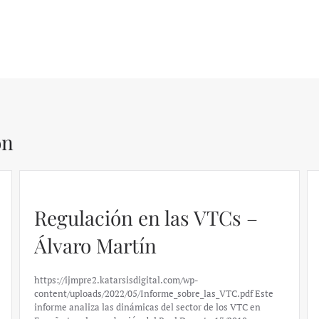
ón
El caso de Silicon Valley
Bank: un análisis financiero
– Daniel Fernández
https://ijmpre2.katarsisdigital.com/wp-