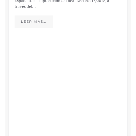
content/uploads/2023/03/caso-silicon-valley-ufm-market-
trends.pdf El último informe de Market Trends, elaborado
para el Instituto Juan de Mariana y para la Universidad
Francis…
LEER MÁS…