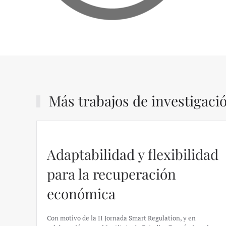
Más trabajos de investigaci
dad
Regulación en las VTCs –
Álvaro Martín
https://ijmpre2.katarsisdigital.com/wp-
content/uploads/2022/05/Informe_sobre_las_VTC.pdf Este
informe analiza las dinámicas del sector de los VTC en