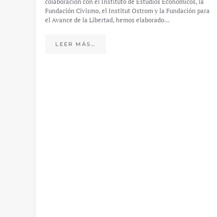
España tras la aprobación del Real Decreto 13/2018, a
, la
través del…
 para
LEER MÁS…