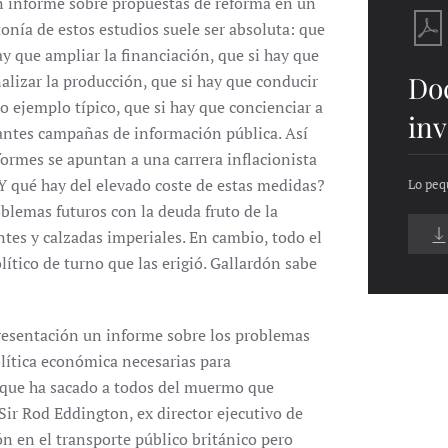
un informe sobre propuestas de reforma en un
onía de estos estudios suele ser absoluta: que
y que ampliar la financiación, que si hay que
Do
nalizar la producción, que si hay que conducir
o ejemplo típico, que si hay que concienciar a
inv
gantes campañas de información pública. Así
formes se apuntan a una carrera inflacionista
¿Y qué hay del elevado coste de estas medidas?
Lo peq
oblemas futuros con la deuda fruto de la
tes y calzadas imperiales. En cambio, todo el
ítico de turno que las erigió. Gallardón sabe
presentación un informe sobre los problemas
lítica económica necesarias para
 que ha sacado a todos del muermo que
Sir Rod Eddington, ex director ejecutivo de
n en el transporte público británico pero