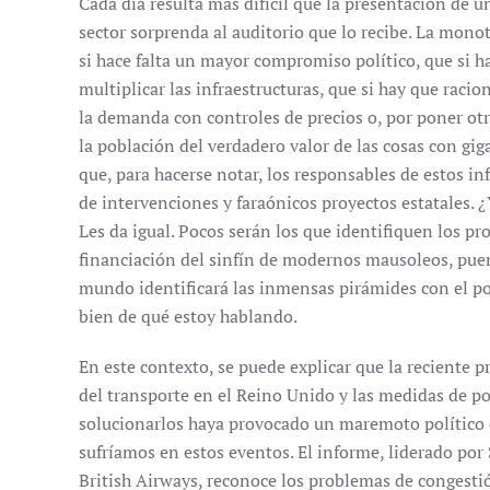
Cada día resulta más difícil que la presentación de 
sector sorprenda al auditorio que lo recibe. La monot
si hace falta un mayor compromiso político, que si ha
multiplicar las infraestructuras, que si hay que racio
la demanda con controles de precios o, por poner otr
la población del verdadero valor de las cosas con gi
que, para hacerse notar, los responsables de estos in
de intervenciones y faraónicos proyectos estatales. 
Les da igual. Pocos serán los que identifiquen los pr
financiación del sinfín de modernos mausoleos, puen
mundo identificará las inmensas pirámides con el pol
bien de qué estoy hablando.
En este contexto, se puede explicar que la reciente 
del transporte en el Reino Unido y las medidas de po
solucionarlos haya provocado un maremoto político
sufríamos en estos eventos. El informe, liderado por 
British Airways, reconoce los problemas de congestió