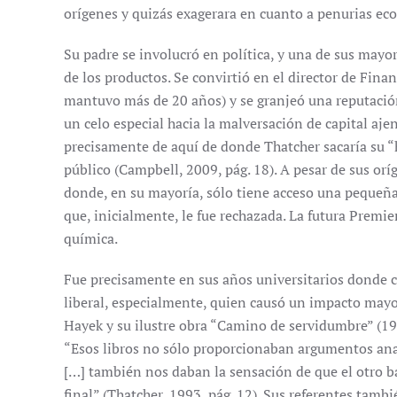
orígenes y quizás exagerara en cuanto a penurias eco
Su padre se involucró en política, y una de sus mayo
de los productos. Se convirtió en el director de Fin
mantuvo más de 20 años) y se granjeó una reputació
un celo especial hacia la malversación de capital aje
precisamente de aquí de donde Thatcher sacaría su “h
público (Campbell, 2009, pág. 18). A pesar de sus orí
donde, en su mayoría, sólo tiene acceso una pequeñ
que, inicialmente, le fue rechazada. La futura Premier
química.
Fue precisamente en sus años universitarios donde c
liberal, especialmente, quien causó un impacto mayor
Hayek y su ilustre obra “Camino de servidumbre” (1944
“Esos libros no sólo proporcionaban argumentos analí
[…] también nos daban la sensación de que el otro 
final” (Thatcher, 1993, pág. 12). Sus referentes tambi