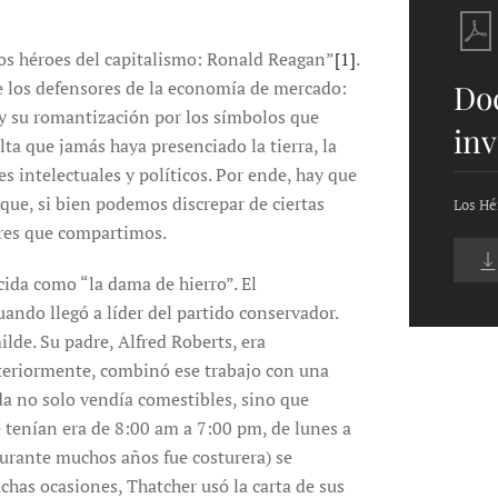
os héroes del capitalismo: Ronald Reagan”
[1]
.
de los defensores de la economía de mercado:
Do
a y su romantización por los símbolos que
inv
ta que jamás haya presenciado la tierra, la
s intelectuales y políticos. Por ende, hay que
s que, si bien podemos discrepar de ciertas
Los Hé
ores que compartimos.
ida como “la dama de hierro”. El
ando llegó a líder del partido conservador.
de. Su padre, Alfred Roberts, era
teriormente, combinó ese trabajo con una
nda no solo vendía comestibles, sino que
e tenían era de 8:00 am a 7:00 pm, de lunes a
 durante muchos años fue costurera) se
chas ocasiones, Thatcher usó la carta de sus