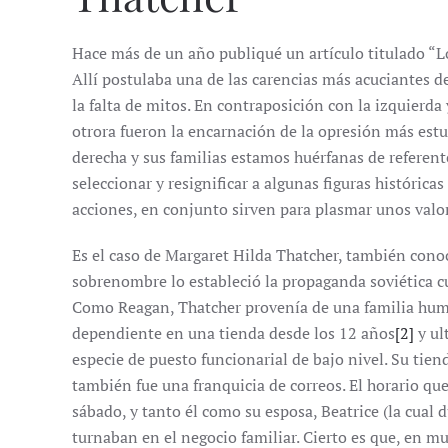
Hace más de un año publiqué un artículo titulado “L
Allí postulaba una de las carencias más acuciantes 
la falta de mitos. En contraposición con la izquierd
otrora fueron la encarnación de la opresión más estul
derecha y sus familias estamos huérfanas de referente
seleccionar y resignificar a algunas figuras histórica
acciones, en conjunto sirven para plasmar unos val
Es el caso de Margaret Hilda Thatcher, también conoc
sobrenombre lo estableció la propaganda soviética cu
Como Reagan, Thatcher provenía de una familia humil
dependiente en una tienda desde los 12 años
[2]
y ul
especie de puesto funcionarial de bajo nivel. Su tie
también fue una franquicia de correos. El horario qu
sábado, y tanto él como su esposa, Beatrice (la cual
turnaban en el negocio familiar. Cierto es que, en mu