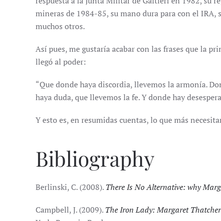
respuesta a la Junta Militar de Galtieri en 1982, su re
mineras de 1984-85, su mano dura para con el IRA, 
muchos otros.
Así pues, me gustaría acabar con las frases que la p
llegó al poder:
“Que donde haya discordia, llevemos la armonía. Don
haya duda, que llevemos la fe. Y donde hay desesper
Y esto es, en resumidas cuentas, lo que más necesit
Bibliography
Berlinski, C. (2008).
There Is No Alternative: why Marg
Campbell, J. (2009).
The Iron Lady: Margaret Thatcher