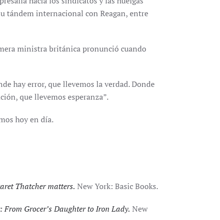
presalia hacia los sindicatos y las huelgas
su tándem internacional con Reagan, entre
rimera ministra británica pronunció cuando
de hay error, que llevemos la verdad. Donde
ación, que llevemos esperanza”.
amos hoy en día.
aret Thatcher matters.
New York: Basic Books.
: From Grocer’s Daughter to Iron Lady.
New