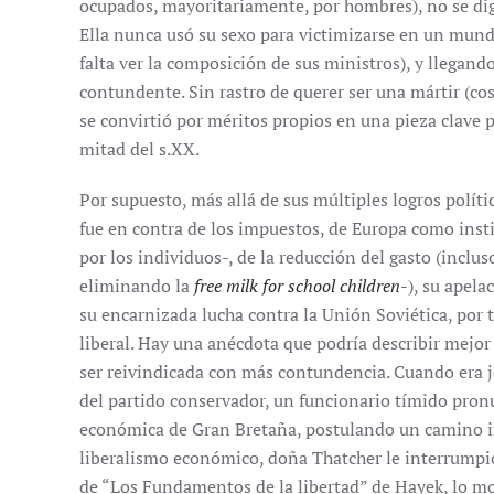
ocupados, mayoritariamente, por hombres), no se di
Ella nunca usó su sexo para victimizarse en un mund
falta ver la composición de sus ministros), y llegand
contundente. Sin rastro de querer ser una mártir (cosa
se convirtió por méritos propios en una pieza clave p
mitad del s.XX.
Por supuesto, más allá de sus múltiples logros polít
fue en contra de los impuestos, de Europa como inst
por los individuos-, de la reducción del gasto (inclus
eliminando la
free milk for school children
-), su apela
su encarnizada lucha contra la Unión Soviética, por 
liberal. Hay una anécdota que podría describir mejor
ser reivindicada con más contundencia. Cuando era j
del partido conservador, un funcionario tímido pronu
económica de Gran Bretaña, postulando un camino int
liberalismo económico, doña Thatcher le interrumpió,
de “Los Fundamentos de la libertad” de Hayek, lo mo