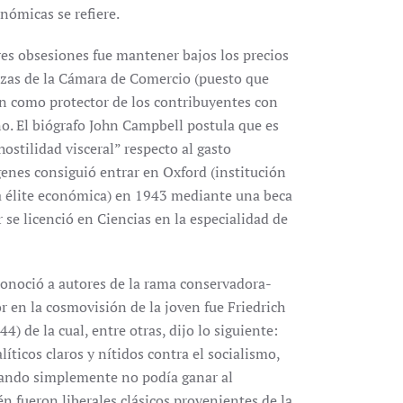
nómicas se refiere.
res obsesiones fue mantener bajos los precios
anzas de la Cámara de Comercio (puesto que
n como protector de los contribuyentes con
no. El biógrafo John Campbell postula que es
ostilidad visceral” respecto al gasto
genes consiguió entrar en Oxford (institución
a élite económica) en 1943 mediante una beca
 se licenció en Ciencias en la especialidad de
onoció a autores de la rama conservadora-
 en la cosmovisión de la joven fue Friedrich
) de la cual, entre otras, dijo lo siguiente:
ticos claros y nítidos contra el socialismo,
bando simplemente no podía ganar al
én fueron liberales clásicos provenientes de la