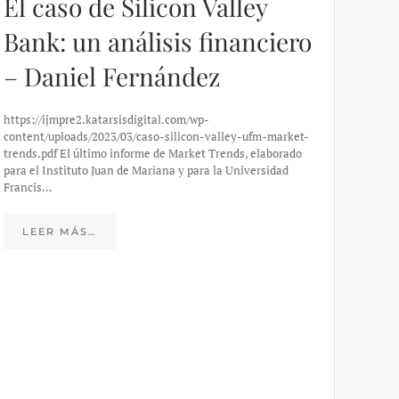
El caso de Silicon Valley
Bank: un análisis financiero
– Daniel Fernández
https://ijmpre2.katarsisdigital.com/wp-
content/uploads/2023/03/caso-silicon-valley-ufm-market-
trends.pdf El último informe de Market Trends, elaborado
para el Instituto Juan de Mariana y para la Universidad
Francis…
Esp
peo
LEER MÁS…
eco
20
El IJM
mide e
Europea