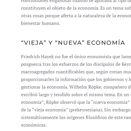
conclusiones engañosas cuando se aplicaba al tipo 
constituyen el objeto de la economía. Es un tema so
otras cosas porque afecta a la naturaleza de la econo
bienestar humano.
“VIEJA” Y “NUEVA” ECONOMÍA
Friedrich Hayek no fue el único economista que lamen
posguerra tras los esfuerzos de los discípulos de Key
macroagregados cuantificables que, según creían mu
proporcionarles la información que los gobiernos y l
gestionar la economía. Wilhelm Röpke, compañero de
escribió largo y tendido sobre el mismo tema. En un 
economía”, Röpke observó que la “nueva economía” e
de la “vieja economía” (prekeynesiana). Sin embargo
sistemáticamente los orígenes filosóficos de este ca
económicas.