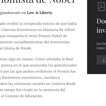
riginalmente en
Law & Liberty
.
Do
do recibió la inesperada noticia de que había
inv
e Ciencias Económicas en Memoria de Alfred
 que compartía el sexto Premio Nobel de
damente socialdemócratas del economista
Los lí
al clásica de Hayek.
Nobel
enían algo en común. Como señalaba la Real
 prensa en el que anunciaba los galardonados
s por las que ambos recibieron el Premio fue
os fenómenos económicos, sociales e
sobre las relaciones raciales en América desde
ste campo fue citado en la sentencia del
 el Consejo de Educación.