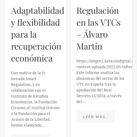
Regulación
en las VTCs
– Álvaro
El caso de
Martín
Silicon
https://ijmpre2.katarsisdigital.com/wp-
Valley Bank:
content/uploads/2022/05/Informe_sobre_las_VTC.pdf
Este informe analiza las
un análisis
dinámicas del sector de los
VTC en España tras la
financiero –
aprobación del Real
Decreto 13/2018, a través
Daniel
del…
Fernández
LEER MÁS…
https://ijmpre2.katarsisdigital.c
content/uploads/2023/03/caso-