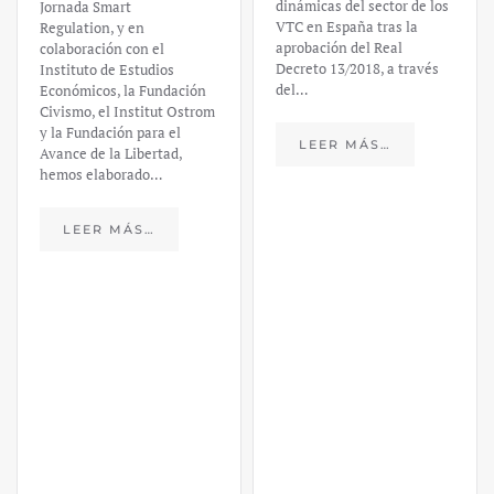
dinámicas del sector de los
VTC en España tras la
financiero –
aprobación del Real
Decreto 13/2018, a través
Daniel
del…
Fernández
LEER MÁS…
https://ijmpre2.katarsisdigital.c
content/uploads/2023/03/caso-
silicon-valley-ufm-market-
trends.pdf El último
informe de Market Trends,
elaborado para el Instituto
Juan de Mariana y para la
Universidad Francis…
LEER MÁS…