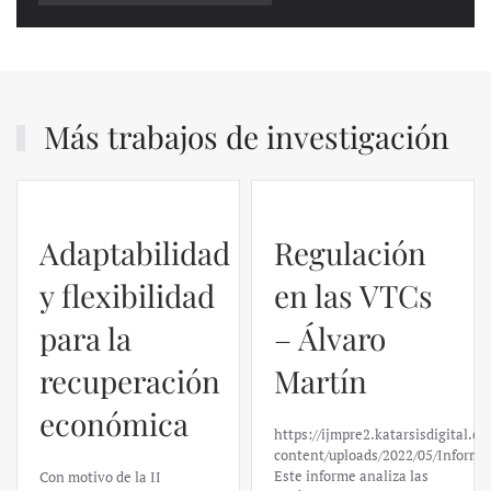
Más trabajos de investigación
Regulación
en las VTCs
– Álvaro
El caso de
Martín
Silicon
https://ijmpre2.katarsisdigital.com/wp-
Valley Bank:
content/uploads/2022/05/Informe_sobre_las_VTC.pdf
Este informe analiza las
un análisis