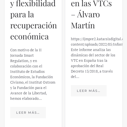
y flexibilidad
en las VTCs
para la
– Álvaro
recuperación
Martín
económica
https://ijmpre2.katarsisdigital.c
content/uploads/2022/05/Informe
Este informe analiza las
Con motivo de la II
dinámicas del sector de los
Jornada Smart
VTC en España tras la
Regulation, y en
aprobación del Real
colaboración con el
Decreto 13/2018, a través
Instituto de Estudios
del…
Económicos, la Fundación
Civismo, el Institut Ostrom
y la Fundación para el
LEER MÁS…
Avance de la Libertad,
hemos elaborado…
LEER MÁS…