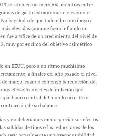
19 se situó en un mero 6%, mientras entre
gramas de gasto extraordinario elevaron el
 No hay duda de que todo ello contribuyó a
to más elevadas (aunque fuera inflando un
n fue artífice de un crecimiento del nivel de
22, muy por encima del objetivo asimétrico
endo en EEUU, pero a un ritmo muchísimo
cretamente, a finales del año pasado el nivel
l de marzo, cuando comenzó la reducción del
os muy elevados niveles de inflación que
ipal banco central del mundo no está ni
 contracción de su balance.
ías y no deberíamos menospreciar sus efectos
as subidas de tipos o las reducciones de los
 vía sería actualmente una irresponsabilidad