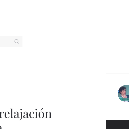
relajación
a