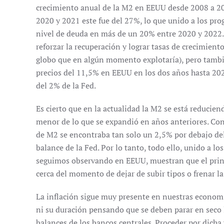
crecimiento anual de la M2 en EEUU desde 2008 a 20
2020 y 2021 este fue del 27%, lo que unido a los pro
nivel de deuda en más de un 20% entre 2020 y 2022.
reforzar la recuperación y lograr tasas de crecimien
globo que en algún momento explotaría), pero tambié
precios del 11,5% en EEUU en los dos años hasta 20
del 2% de la Fed.
Es cierto que en la actualidad la M2 se está reduci
menor de lo que se expandió en años anteriores. Con
de M2 se encontraba tan solo un 2,5% por debajo de
balance de la Fed. Por lo tanto, todo ello, unido a l
seguimos observando en EEUU, muestran que el princ
cerca del momento de dejar de subir tipos o frenar la
La inflación sigue muy presente en nuestras econom
ni su duración pensando que se deben parar en seco l
balances de los bancos centrales. Proceder por dicha