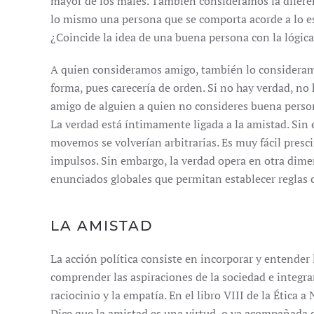
mayor de los males. También consideramos la diferenci
lo mismo una persona que se comporta acorde a lo es
¿Coincide la idea de una buena persona con la lógic
A quien consideramos amigo, también lo consideram
forma, pues carecería de orden. Si no hay verdad, no
amigo de alguien a quien no consideres buena person
La verdad está íntimamente ligada a la amistad. Sin e
movemos se volverían arbitrarias. Es muy fácil prescin
impulsos. Sin embargo, la verdad opera en otra dime
enunciados globales que permitan establecer reglas c
LA AMISTAD
La acción política consiste en incorporar y entender 
comprender las aspiraciones de la sociedad e integrarl
raciocinio y la empatía. En el libro VIII de la Ética 
Dice que la amistad es una virtud, o va acompañada d