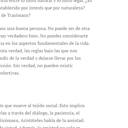
a entre lo justo natural y lo justo legal. ¿Es
tablecido por interés que por naturaleza?
a de Trasímaco?
os una buena persona. No puede ser de otra
 hay verdadero bien. No puedes considerarte
a en los aspectos fundamentales de la vida.
sta verdad, las reglas bajo las que nos
dir de la verdad y dejarse llevar por los
nsión. Sin verdad, no pueden existir
olectivas.
lo que mueve al tejido social. Esto implica
as a través del diálogo, la paciencia, el
a Nicómaco, Aristóteles habla de la amistad.
e virtud. Además, la amistad no solo es