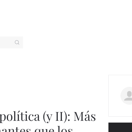
política (y II): Más
antes que los