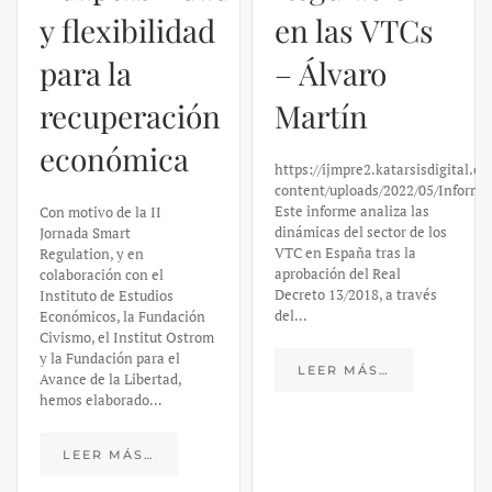
y flexibilidad
en las VTCs
para la
– Álvaro
recuperación
Martín
económica
https://ijmpre2.katarsisdigital.c
content/uploads/2022/05/Informe
Este informe analiza las
Con motivo de la II
dinámicas del sector de los
Jornada Smart
VTC en España tras la
Regulation, y en
aprobación del Real
colaboración con el
Decreto 13/2018, a través
Instituto de Estudios
del…
Económicos, la Fundación
Civismo, el Institut Ostrom
y la Fundación para el
LEER MÁS…
Avance de la Libertad,
hemos elaborado…
LEER MÁS…