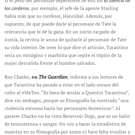
si el peso del personaje dependiese de eso. En
El silencio de
los corderos
, por ejemplo, el jefe de la agente Starling
habla más que su confesor, Hannibal. Además, por
supuesto, de que puede darle al personaje de Tate la
relevancia que le dé la gana. En un juicio cargado de
ironía, la revista le acusa de quitarle al personaje de Tate
su vida interior. De creer lo que dice el artículo, Tarantino
sería un misógino y machista que repite el tópico de la
mujer desvalida frente al hombre salvador.
Roy Chacko,
en
The Guardian
, informa a sus lectores de
que Tarantino ha pasado a estar en el lado oscuro del
culto al #MeToo. “Es hora de anular a Quentin Tarantino”,
dice sin ambages, porque su filmografía ha mostrado “una
violencia extrema hacia los personajes femeninos”. Al
parecer Chacko no ha visto Reservoir Dogs, que es un baño
de testosterona y sangre. No voy a hacer la estadística de
muertos en su filmografía por sexos ni hace falta insultar a