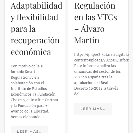
Regulación
en las VTCs
– Álvaro
El caso de
Martín
Silicon
https://ijmpre2.katarsisdigital.com/wp-
Valley Bank:
content/uploads/2022/05/Informe_sobre_las_VTC.pdf
Este informe analiza las
un análisis
dinámicas del sector de los
VTC en España tras la
financiero –
aprobación del Real
Decreto 13/2018, a través
Daniel
del…
Fernández
LEER MÁS…
https://ijmpre2.katarsisdigital.c
content/uploads/2023/03/caso-
silicon-valley-ufm-market-