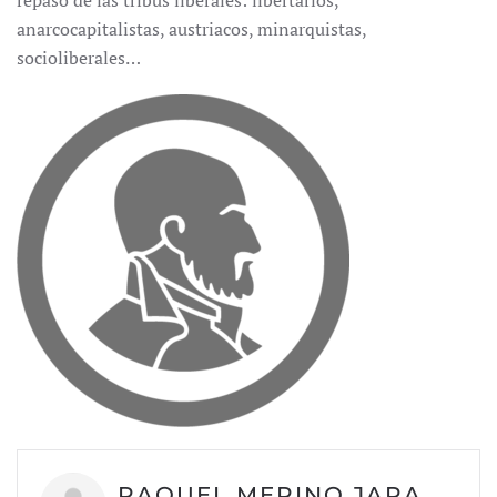
repaso de las tribus liberales: libertarios,
anarcocapitalistas, austriacos, minarquistas,
socioliberales…
RAQUEL MERINO JARA