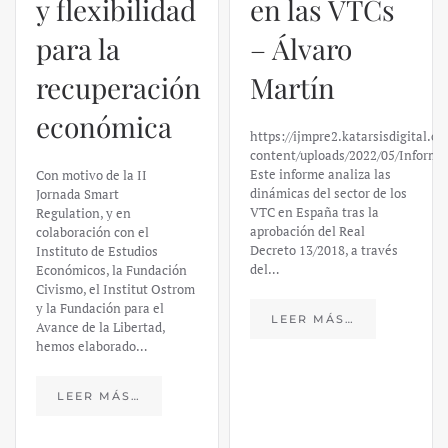
y flexibilidad
en las VTCs
para la
– Álvaro
recuperación
Martín
económica
https://ijmpre2.katarsisdigital.c
content/uploads/2022/05/Informe
Este informe analiza las
Con motivo de la II
dinámicas del sector de los
Jornada Smart
VTC en España tras la
Regulation, y en
aprobación del Real
colaboración con el
Decreto 13/2018, a través
Instituto de Estudios
del…
Económicos, la Fundación
Civismo, el Institut Ostrom
y la Fundación para el
LEER MÁS…
Avance de la Libertad,
hemos elaborado…
LEER MÁS…