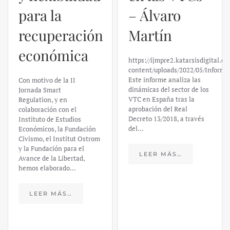
para la
– Álvaro
recuperación
Martín
económica
https://ijmpre2.katarsisdigital.c
content/uploads/2022/05/Informe
Este informe analiza las
Con motivo de la II
dinámicas del sector de los
Jornada Smart
VTC en España tras la
Regulation, y en
aprobación del Real
colaboración con el
Decreto 13/2018, a través
Instituto de Estudios
del…
Económicos, la Fundación
Civismo, el Institut Ostrom
y la Fundación para el
LEER MÁS…
Avance de la Libertad,
hemos elaborado…
LEER MÁS…