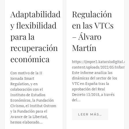
Regulación
en las VTCs
– Álvaro
El caso de
Martín
Silicon
https://ijmpre2.katarsisdigital.com/wp-
Valley Bank:
content/uploads/2022/05/Informe_sobre_las_VTC.pdf
Este informe analiza las
un análisis
dinámicas del sector de los
VTC en España tras la
financiero –
aprobación del Real
Decreto 13/2018, a través
Daniel
del…
Fernández
LEER MÁS…
https://ijmpre2.katarsisdigital.c