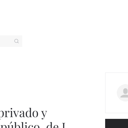
privado y
público, de J.