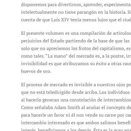
disponemos para divertirnos, aprender, experimentar, 
intelectualmente no tiene parangón en la historia. S
cuenta de que Luis XIV tenía menos lujos que el ci
El presente volumen es una compilación de artículos
perjuicios del Estado partiendo de la base de que la
solo que no apreciemos los frutos del capitalismo, 
como tales. “La mano” del mercado es, a la postre, inv
invisibilidad es que atribuyamos su éxito a otras cau
huevos de oro.
El proceso de mercado es invisible a nuestros ojos p
que no está teledirigido desde arriba. Los individuos
al hacerlo generan una constelación de intercambios 
Como señalaba Adam Smith al acuñar el concepto de
para hacerle un favor ni él nos vende su carne por ca
intercambio interesado es que ambos salimos benefic
interés, beneficiamos a los demás. Ésta es la gran en