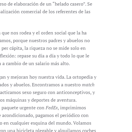
so de elaboración de un “helado casero”. Se
alización comercial de los referentes de las
 que nos rodea y el orden social que la ha
íamos, porque nuestros padres y abuelos no
 per cápita, la riqueza no se mide solo en
lexión: repase su día a día y todo lo que le
un a cambio de un salario más alto.
n y mejoran hoy nuestra vida. La ortopedia y
tados y abuelos. Encontramos a nuestro
match
racticamos sexo seguro con anticonceptivos, y
mos máquinas y deportes de aventura.
n paquete urgente con
FedEx
, imprimimos
e acondicionado, pagamos el periódico con
ro en cualquier esquina del mundo. Volamos
on una bicicleta plegable y alquilamos coches