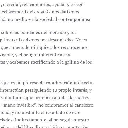
ejercitar, relacionarnos, ayudar y crecer
i echásemos la vista atrás nos daríamos
udadano medio en la sociedad contemporánea.
 sobre las bondades del mercado y los
s primeras las damos por descontadas. No es
es que a menudo ni siquiera los reconocemos
isible, y el peligro inherente a esa
sas y acabemos sacrificando a la gallina de los
orque es un proceso de coordinación indirecta,
 interactúan persiguiendo su propio interés, y
voluntarios que beneficia a todas las partes.
 “mano invisible”, no compramos al carnicero
ridad, y no obstante el resultado de este
iados. Indirectamente, al perseguir nuestro
señanza del liberalismo clásico y que Tucker