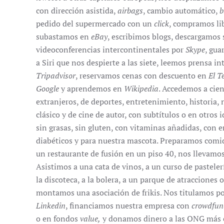
con dirección asistida,
airbags
, cambio automático,
b
pedido del supermercado con un
click
, compramos l
subastamos en
eBay
, escribimos blogs, descargamos
videoconferencias intercontinentales por
Skype
, gua
a Siri que nos despierte a las siete, leemos prensa i
Tripadvisor
, reservamos cenas con descuento en
El T
Google
y aprendemos en
Wikipedia
. Accedemos a cien
extranjeros, de deportes, entretenimiento, historia, na
clásico y de cine de autor, con subtítulos o en otro
sin grasas, sin gluten, con vitaminas añadidas, con e
diabéticos y para nuestra mascota. Preparamos com
un restaurante de fusión en un piso 40, nos llevamo
Asistimos a una cata de vinos, a un curso de pastelerí
la discoteca, a la bolera, a un parque de atraccione
montamos una asociación de frikis. Nos titulamos p
Linkedin
, financiamos nuestra empresa con
crowdfun
o en fondos
value,
y donamos dinero a las ONG más 