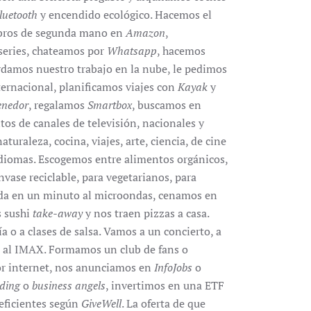
luetooth
y encendido ecológico. Hacemos el
ibros de segunda mano en
Amazon
,
 series, chateamos por
Whatsapp
, hacemos
rdamos nuestro trabajo en la nube, le pedimos
nternacional, planificamos viajes con
Kayak
y
enedor
, regalamos
Smartbox
, buscamos en
tos de canales de televisión, nacionales y
turaleza, cocina, viajes, arte, ciencia, de cine
s idiomas. Escogemos entre alimentos orgánicos,
nvase reciclable, para vegetarianos, para
ida en un minuto al microondas, cenamos en
s sushi
take-away
y nos traen pizzas a casa.
a o a clases de salsa. Vamos a un concierto, a
s o al IMAX. Formamos un club de fans o
or internet, nos anunciamos en
InfoJobs
o
ding
o
business angels
, invertimos en una ETF
eficientes según
GiveWell
. La oferta de que