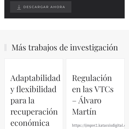
DESCARGAR AHORA
Más trabajos de investigación
Adaptabilidad
Regulación
y flexibilidad
en las VTCs
para la
– Álvaro
recuperación
Martín
económica
https://ijmpre2.katarsisdigital.c