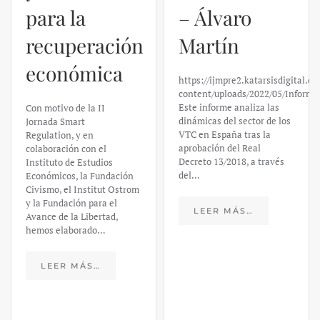
para la
– Álvaro
recuperación
Martín
económica
https://ijmpre2.katarsisdigital.c
content/uploads/2022/05/Informe
Este informe analiza las
Con motivo de la II
dinámicas del sector de los
Jornada Smart
VTC en España tras la
Regulation, y en
aprobación del Real
colaboración con el
Decreto 13/2018, a través
Instituto de Estudios
del…
Económicos, la Fundación
Civismo, el Institut Ostrom
y la Fundación para el
LEER MÁS…
Avance de la Libertad,
hemos elaborado…
LEER MÁS…